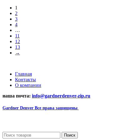
1
2
3
4
…
11
12
13
→
Главная
Контакты
О компании
наша почта:
info@gardnerdenver-zip.ru
Gardner Denver
Все права защищены
2024
Сайт несет информационный характер и ни при каких
обстоятельствах не является публичной офертой.
Поиск