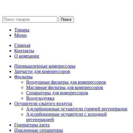
Сайт несет информационный характер и ни при каких
обстоятельствах не является публичной офертой.
Поиск
Товары
Меню
Главная
Контакты
О компании
Промышленные компрессоры
Запчасти для компрессоров
Фильтры
Воздушные фильтры для компрессоров
Масляные фильтры для компрессоров
Сепараторы для компрессоров
Воздуходувка
Осушители сжатого воздуха
Адсорбционные осушители горячей регенерации
Адсорбционные осушители с холодной
регенерацией
Генераторы азота
Циклонные сепараторы