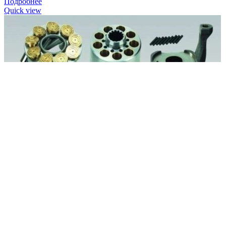
Подробнее
Quick view
Левая сторона петли Gardner Denver 89803029
Запчасти для компрессоров
Заказать
Характеристики запчасти Gardner Denver (США) 89803029 Наи