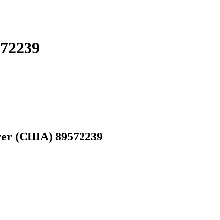
572239
ver (США) 89572239