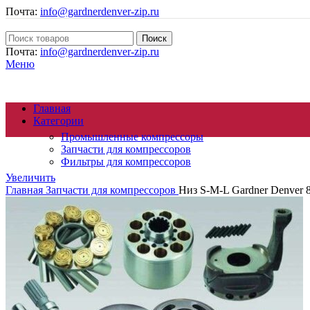
Почта:
info@gardnerdenver-zip.ru
Поиск
Почта:
info@gardnerdenver-zip.ru
Меню
Главная
Категории
Промышленные компрессоры
Запчасти для компрессоров
Фильтры для компрессоров
Увеличить
Главная
Запчасти для компрессоров
Низ S-M-L Gardner Denver 
Осушители сжатого воздуха
Генераторы азота
Циклонные сепараторы
Магистральные фильтры
Компрессорное масло