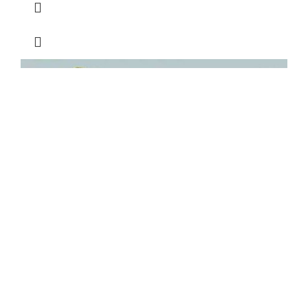
Селекторный переключатель 2-PO
Gardner Denver 89801709