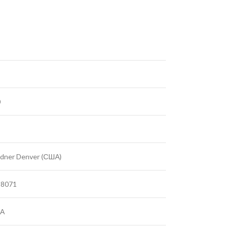
0
9
dner Denver (США)
28071
А