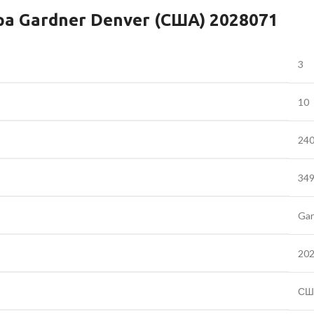
а Gardner Denver (США) 2028071
3
10
24
34
Gar
20
СШ