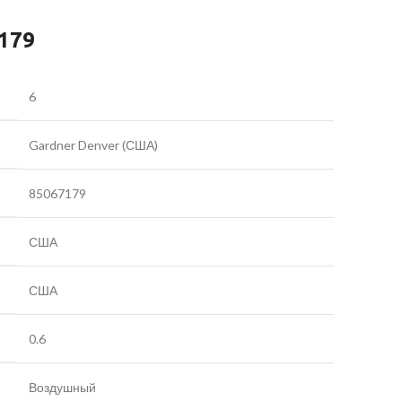
179
6
Gardner Denver (США)
85067179
США
США
0.6
Воздушный