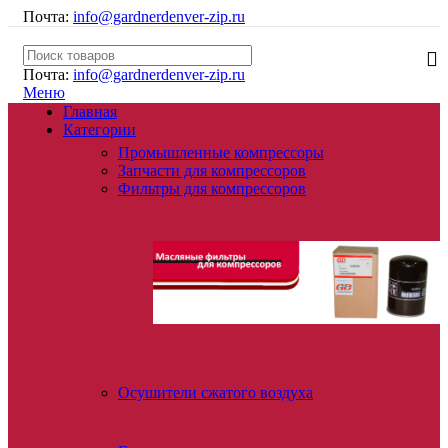
Почта:
info@gardnerdenver-zip.ru
Почта:
info@gardnerdenver-zip.ru
Меню
Главная
Категории
Промышленные компрессоры
Запчасти для компрессоров
Фильтры для компрессоров
Осушители сжатого воздуха