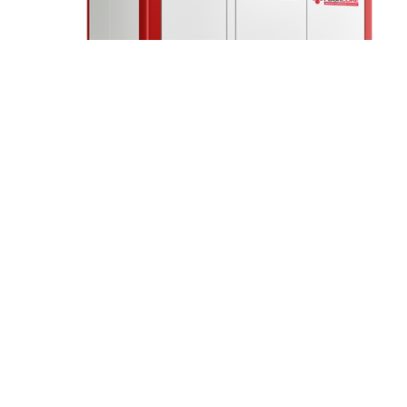
Винтовой компрессор Gardner Denver ESB 4 (6
Hz only)
Промышленные компрессоры
Заказать
Характеристики винтового компрессора Gardner Denver (США) Давление, бар 8.
Производительность, л/мин 0.45 Бренд Gardner Denver (США) Мощность, кВт 4
Подробнее
Quick view