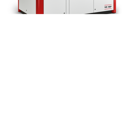
Винтовой компрессор Gardner Denver
ESG 355
Промышленные компрессоры
Заказать
Характеристики винтового компрессора Gardner Denver (США) Давление, бар
13 Производительность, л/мин 56.8 Бренд Gardner Denver (США) Мощность,
кВт 355 Тип