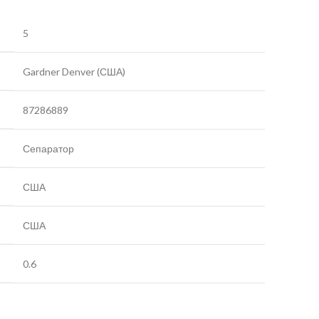
5
Gardner Denver (США)
87286889
Сепаратор
США
США
0.6