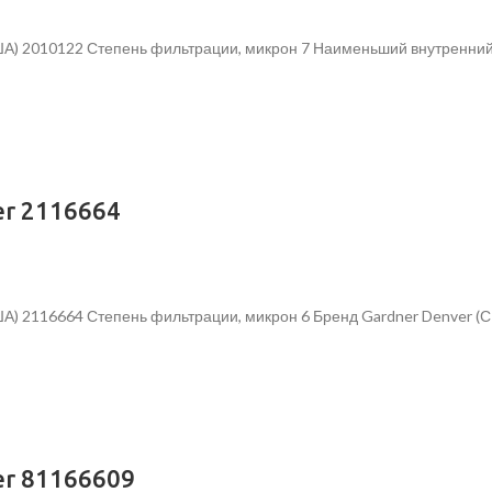
ША) 2010122 Степень фильтрации, микрон 7 Наименьший внутренни
r 2116664
ША) 2116664 Степень фильтрации, микрон 6 Бренд Gardner Denver 
r 81166609