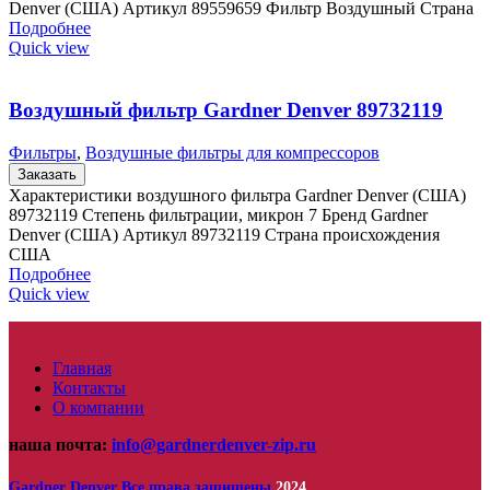
Denver (США) Артикул 89559659 Фильтр Воздушный Страна
Подробнее
Quick view
Воздушный фильтр Gardner Denver 89732119
Фильтры
,
Воздушные фильтры для компрессоров
Заказать
Характеристики воздушного фильтра Gardner Denver (США)
89732119 Степень фильтрации, микрон 7 Бренд Gardner
Denver (США) Артикул 89732119 Страна происхождения
США
Подробнее
Quick view
Главная
Контакты
О компании
наша почта:
info@gardnerdenver-zip.ru
Gardner Denver
Все права защищены
2024