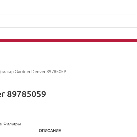
ильтр Gardner Denver 89785059
r 89785059
в
,
Фильтры
ОПИСАНИЕ