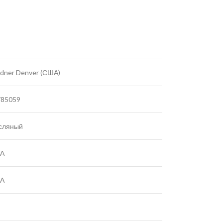
dner Denver (США)
785059
сляный
А
А