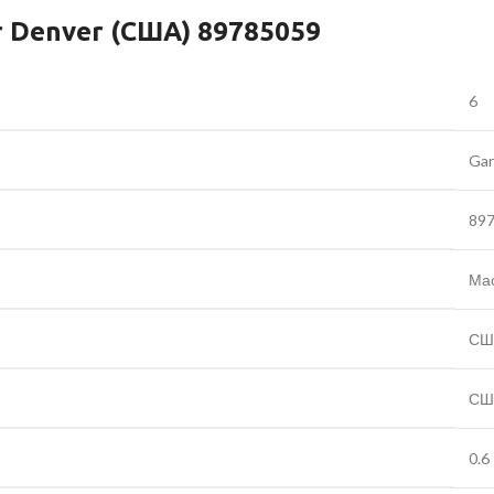
 Denver (США) 89785059
6
Gar
89
Ма
СШ
СШ
0.6