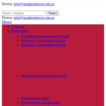
Почта:
info@gardnerdenver-zip.ru
Поиск
Почта:
info@gardnerdenver-zip.ru
Меню
Главная
Категории
Промышленные компрессоры
Запчасти для компрессоров
Фильтры для компрессоров
Осушители сжатого воздуха
Генераторы азота
Циклонные сепараторы