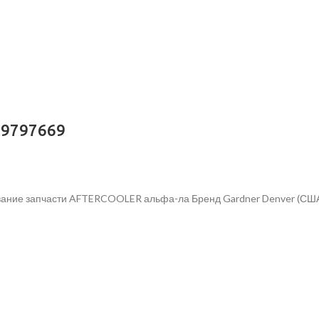
89797669
вание запчасти AFTERCOOLER альфа-ла Бренд Gardner Denver (США