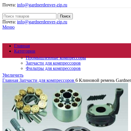
Почта:
info@gardnerdenver-zip.ru
Поиск
Почта:
info@gardnerdenver-zip.ru
Меню
Главная
Категории
Промышленные компрессоры
Запчасти для компрессоров
Фильтры для компрессоров
Увеличить
Главная
Запчасти для компрессоров
6 Клиновой ремень Gardne
Осушители сжатого воздуха
Генераторы азота
Циклонные сепараторы
Магистральные фильтры
Компрессорное масло