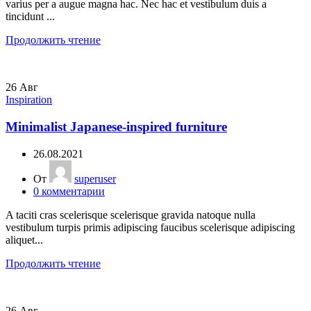
varius per a augue magna hac. Nec hac et vestibulum duis a
tincidunt ...
Продолжить чтение
26
Авг
Inspiration
Minimalist Japanese-inspired furniture
26.08.2021
От
superuser
0
комментарии
A taciti cras scelerisque scelerisque gravida natoque nulla
vestibulum turpis primis adipiscing faucibus scelerisque adipiscing
aliquet...
Продолжить чтение
26
Авг