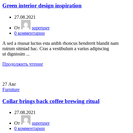
Green interior design inspiration
27.08.2021
От
superuser
0
комментарии
A sed a risusat luctus esta anibh rhoncus hendrerit blandit nam
rutrum sitmiad hac. Cras a vestibulum a varius adipiscing
ut dignissim ...
Продолжить чтение
27
Авг
Furniture
Collar brings back coffee brewing ritual
27.08.2021
От
superuser
0
комментарии