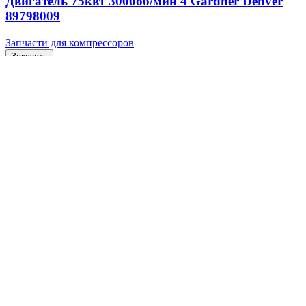
Двигатель 75квт 3000об/мин 4 Gardner Denver
89798009
Запчасти для компрессоров
Заказать
Характеристики запчасти Gardner Denver (США) 89798009
Наименование запчасти Двигатель 75квт 3000об/мин 4 Бренд
Gardner Denver (США) Артикул 89798009
Подробнее
Quick view