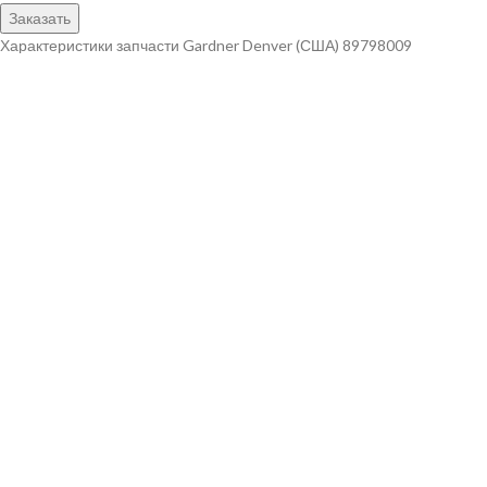
Заказать
Характеристики запчасти Gardner Denver (США) 89798009
Наименование запчасти Двигатель 75квт 3000об/мин 4 Бренд
Gardner Denver (США) Артикул 89798009