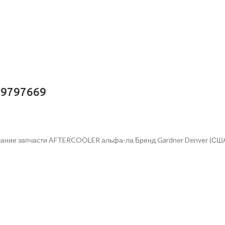
89797669
вание запчасти AFTERCOOLER альфа-ла Бренд Gardner Denver (США