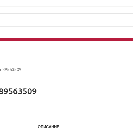
r 89563509
 89563509
ОПИСАНИЕ