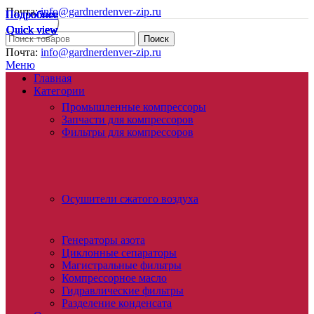
Почта:
info@gardnerdenver-zip.ru
Подробнее
Подробнее
Подробнее
Подробнее
Подробнее
Подробнее
Подробнее
Подробнее
Quick view
Quick view
Quick view
Quick view
Quick view
Quick view
Quick view
Quick view
Поиск
Почта:
info@gardnerdenver-zip.ru
Меню
Главная
Категории
Промышленные компрессоры
Запчасти для компрессоров
Фильтры для компрессоров
Осушители сжатого воздуха
Генераторы азота
Циклонные сепараторы
Магистральные фильтры
Компрессорное масло
Гидравлические фильтры
Разделение конденсата