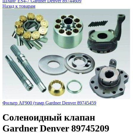
Шланг ES4-7 Gardner Denver 89744609
Назад к товарам
Фильтр AF900 (тамр Gardner Denver 89745459
Соленоидный клапан
Gardner Denver 89745209