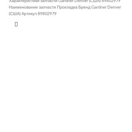
Характеристики запчасти Gardner Denver (США) 89802979
Наименование запчасти Прокладка Бренд Gardner Denver
(США) Артикул 89802979
Светло-желтый 110 в переменного