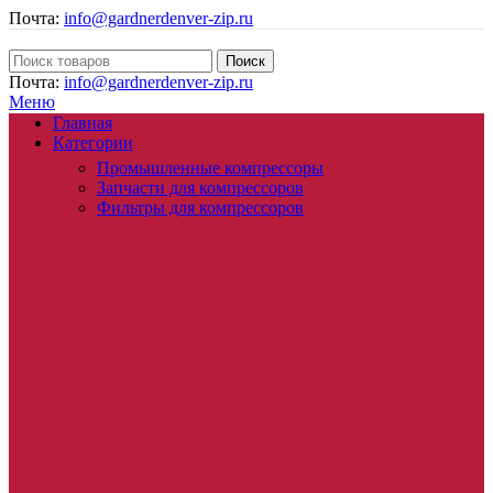
Почта:
info@gardnerdenver-zip.ru
Поиск
Почта:
info@gardnerdenver-zip.ru
Меню
Главная
Категории
Промышленные компрессоры
Запчасти для компрессоров
Фильтры для компрессоров