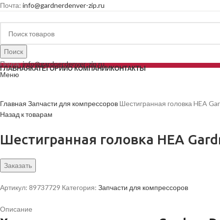
Почта:
info@gardnerdenver-zip.ru
Поиск
Почта:
info@gardnerdenver-zip.ru
ГЛАВНАЯ
КАТЕГОРИИ
О КОМПАНИИ
КОНТАКТЫ
Меню
Главная
Запчасти для компрессоров
Шестигранная головка HEA Gar
Назад к товарам
Шестигранная головка HEA Gard
Заказать
Артикул:
89737729
Категория:
Запчасти для компрессоров
Описание