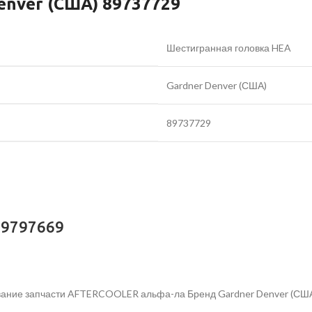
enver (США) 89737729
Шестигранная головка HEA
Gardner Denver (США)
89737729
89797669
вание запчасти AFTERCOOLER альфа-ла Бренд Gardner Denver (США