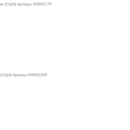
er (США) Артикул 89805179
r (США) Артикул 89802309