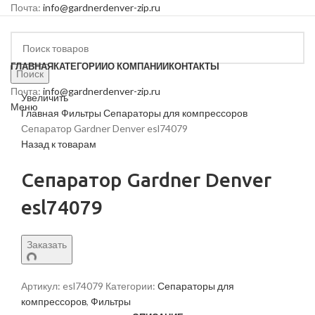
Почта:
info@gardnerdenver-zip.ru
ГЛАВНАЯ
КАТЕГОРИИ
О КОМПАНИИ
КОНТАКТЫ
Поиск
Почта:
info@gardnerdenver-zip.ru
Увеличить
Меню
Главная
Фильтры
Сепараторы для компрессоров
Сепаратор Gardner Denver esl74079
Назад к товарам
Сепаратор Gardner Denver
esl74079
Заказать
Артикул:
esl74079
Категории:
Сепараторы для
компрессоров
,
Фильтры