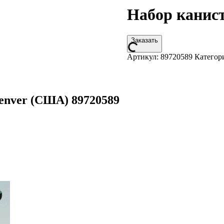
Набор канист
Заказать
Артикул:
89720589
Категор
enver (США) 89720589