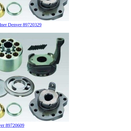
dner Denver 89720329
ver 89720609