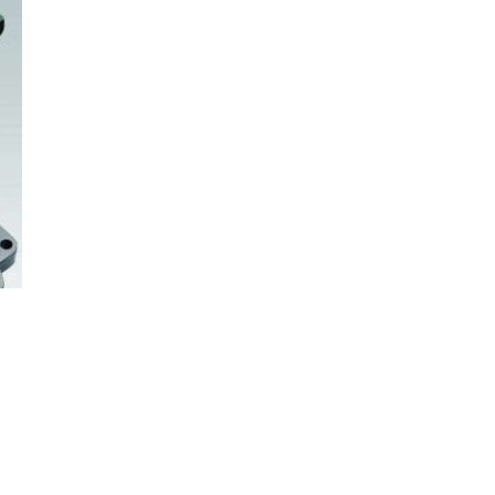
 89798009
 Наименование запчасти Двигатель 75квт 3000об/мин 4 Бренд G