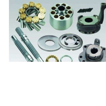
Двигатель 75квт 3000об/мин 4 Gardner Denver
Запчасти для компрессоров
Заказать
Характеристики запчасти Gardner Denver (США) 89798009
Подробнее