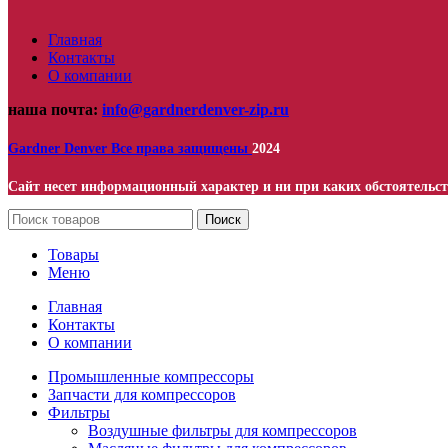
Главная
Контакты
О компании
наша почта:
info@gardnerdenver-zip.ru
Gardner Denver
Все права защищены
2024
Сайт несет информационный характер и ни при каких обстоятельст
Поиск
Товары
Меню
Главная
Контакты
О компании
Промышленные компрессоры
Запчасти для компрессоров
Фильтры
Воздушные фильтры для компрессоров