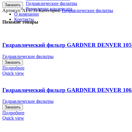
Гидравлические фильтры
Заказать
Разделение конденсата
Артикул:
AT5733
Категория:
Гидравлические фильтры
О компании
Контакты
Похожие товары
Гидравлический фильтр GARDNER DENVER 105
Гидравлические фильтры
Заказать
Подробнее
Quick view
Гидравлический фильтр GARDNER DENVER 106
Гидравлические фильтры
Заказать
Подробнее
Quick view