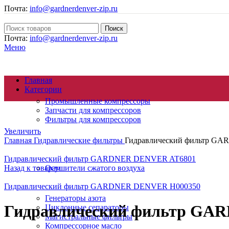
Почта:
info@gardnerdenver-zip.ru
Поиск
Почта:
info@gardnerdenver-zip.ru
Меню
Главная
Категории
Промышленные компрессоры
Запчасти для компрессоров
Фильтры для компрессоров
Увеличить
Главная
Гидравлические фильтры
Гидравлический фильтр G
Гидравлический фильтр GARDNER DENVER AT6801
Назад к товарам
Осушители сжатого воздуха
Гидравлический фильтр GARDNER DENVER H000350
Генераторы азота
Гидравлический фильтр GA
Циклонные сепараторы
Магистральные фильтры
Компрессорное масло