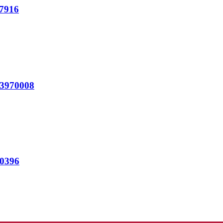
7916
3970008
0396