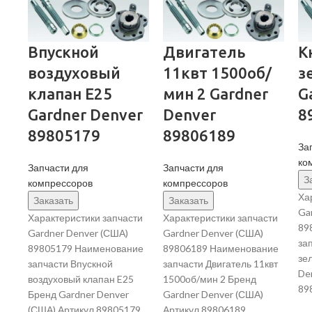
Впускной
Двигатель
К
воздуховый
11квт 1500об/
з
клапан E25
мин 2 Gardner
G
Gardner Denver
Denver
8
89805179
89806189
За
ко
Запчасти для
Запчасти для
З
компрессоров
компрессоров
Ха
Заказать
Заказать
Ga
Характеристики запчасти
Характеристики запчасти
89
Gardner Denver (США)
Gardner Denver (США)
за
89805179 Наименование
89806189 Наименование
зе
запчасти Впускной
запчасти Двигатель 11квт
De
воздуховый клапан E25
1500об/мин 2 Бренд
89
Бренд Gardner Denver
Gardner Denver (США)
(США) Артикул 89805179
Артикул 89806189