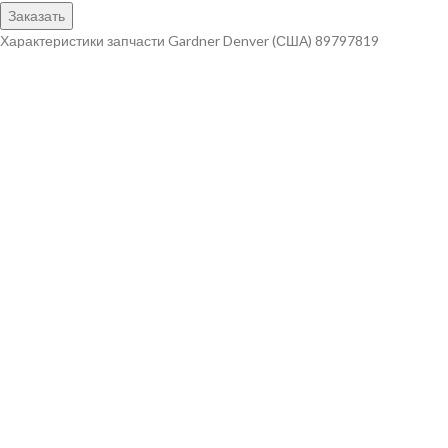
Заказать
Характеристики запчасти Gardner Denver (США) 89797819
Наименование запчасти Мото.45квт 3000об/мин 40 Бренд Gardner
Denver (США) Артикул 89797819