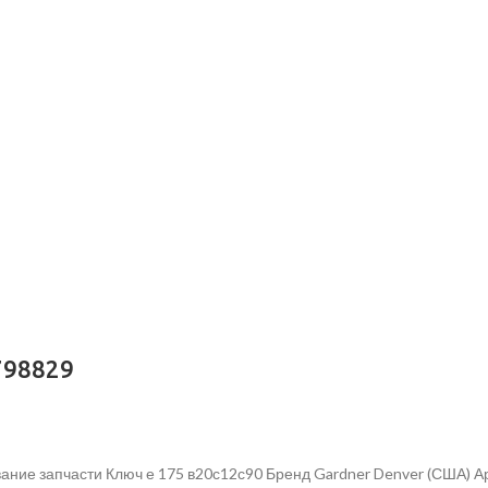
798829
ание запчасти Ключ е 175 в20с12с90 Бренд Gardner Denver (США) А