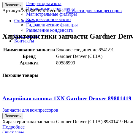
Генераторы азота
Заказать
Циклонные сепараторы
Артикул:
89586999
Категория:
Запчасти для компрессоров
Магистральные фильтры
Компрессорное масло
Описание
Гидравлические фильтры
Разделение конденсата
Характеристики запчасти Gardner Den
О компании
Контакты
Наименование запчасти
Боковое соединение 8541/91
Бренд
Gardner Denver (США)
Артикул
89586999
Похожие товары
Аварийная кнопка 1XN Gardner Denver 89801419
Запчасти для компрессоров
Заказать
Характеристики запчасти Gardner Denver (США) 89801419 Наи
Подробнее
Quick view