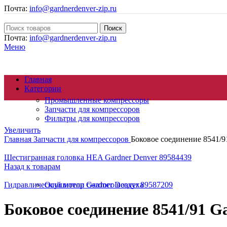
Почта:
info@gardnerdenver-zip.ru
Поиск
Почта:
info@gardnerdenver-zip.ru
Меню
Главная
Категории
Промышленные компрессоры
Запчасти для компрессоров
Фильтры для компрессоров
Увеличить
Главная
Запчасти для компрессоров
Боковое соединение 8541/9
Шестигранная головка HEA Gardner Denver 89584439
Назад к товарам
Гидравлический мотор Gardner Denver 89587209
Осушители сжатого воздуха
Боковое соединение 8541/91 G