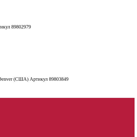
тикул 89802979
 Denver (США) Артикул 89803849