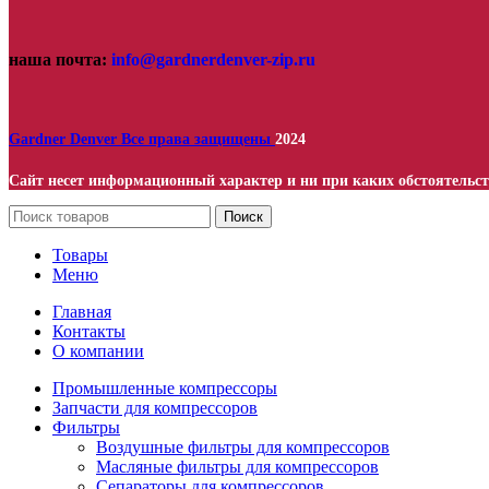
наша почта:
info@gardnerdenver-zip.ru
Gardner Denver
Все права защищены
2024
Сайт несет информационный характер и ни при каких обстоятельст
Поиск
Товары
Меню
Главная
Контакты
О компании
Промышленные компрессоры
Запчасти для компрессоров
Фильтры
Воздушные фильтры для компрессоров
Масляные фильтры для компрессоров
Сепараторы для компрессоров