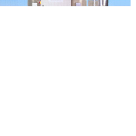
Адсорбционный осушитель c горячей
регенерацией Gardner Denver
GL 6000 (GL6000)
Осушители сжатого воздуха
,
Адсорбционные осушители горячей
регенерации
Заказать
Характеристики адсорбционного осушителя Gardner Denver (США)