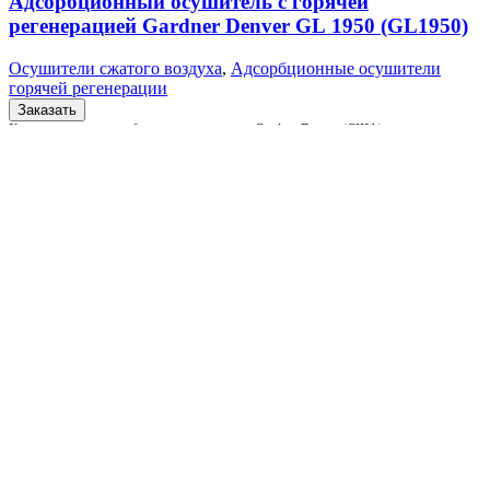
Адсорбционный осушитель c горячей
регенерацией Gardner Denver GL 1950 (GL1950)
Осушители сжатого воздуха
,
Адсорбционные осушители
горячей регенерации
Заказать
Характеристики адсорбционного осушителя Gardner Denver (США)
GDGL 1950 (GDGL1950) Бренд Gardner Denver (США) Модель
GDGL 1950 (GDGL1950) Тип осушителя Рефрижераторный Способ регенерации
Горячая Производительность
Подробнее
Quick view