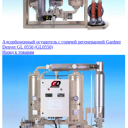
Адсорбционный осушитель c горячей регенерацией Gardner
Denver GL 0550 (GL0550)
Назад к товарам