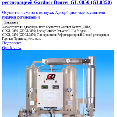
регенерацией Gardner Denver GL 0850 (GL0850)
Осушители сжатого воздуха
,
Адсорбционные осушители
горячей регенерации
Заказать
Характеристики адсорбционного осушителя Gardner Denver (США)
GDGL 0850 (GDGL0850) Бренд Gardner Denver (США) Модель
GDGL 0850 (GDGL0850) Тип осушителя Рефрижераторный Способ регенерации
Горячая Производительность
Подробнее
Quick view