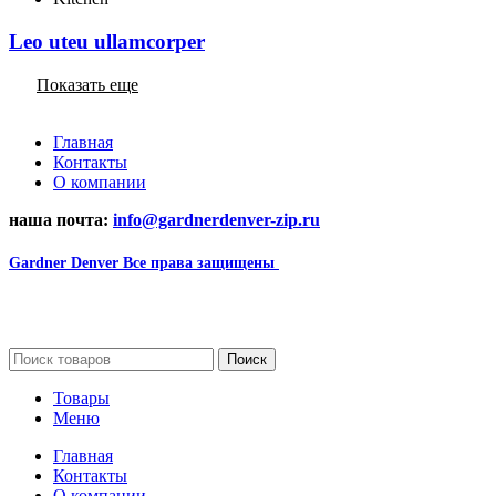
Leo uteu ullamcorper
Показать еще
Главная
Контакты
О компании
наша почта:
info@gardnerdenver-zip.ru
Gardner Denver
Все права защищены
2024
Сайт несет информационный характер и ни при каких
обстоятельствах не является публичной офертой.
Поиск
Товары
Меню
Главная
Контакты
О компании