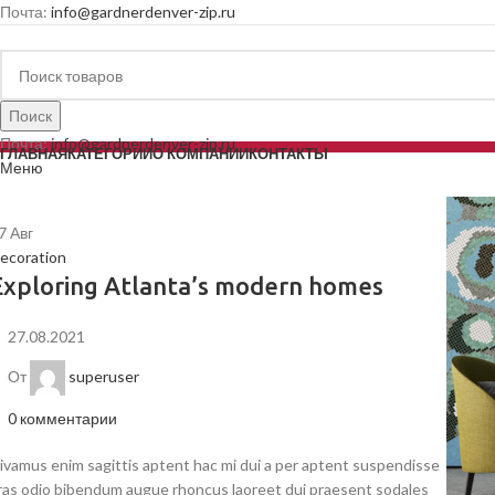
Почта:
info@gardnerdenver-zip.ru
Поиск
Почта:
info@gardnerdenver-zip.ru
ГЛАВНАЯ
КАТЕГОРИИ
О КОМПАНИИ
КОНТАКТЫ
Меню
7
Авг
ecoration
Exploring Atlanta’s modern homes
27.08.2021
От
superuser
0
комментарии
ivamus enim sagittis aptent hac mi dui a per aptent suspendisse
ras odio bibendum augue rhoncus laoreet dui praesent sodales