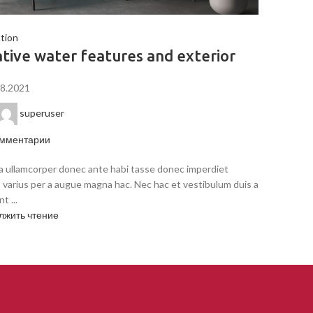
tion
tive water features and exterior
08.2021
superuser
мментарии
a ullamcorper donec ante habi tasse donec imperdiet
 varius per a augue magna hac. Nec hac et vestibulum duis a
t ...
лжить чтение