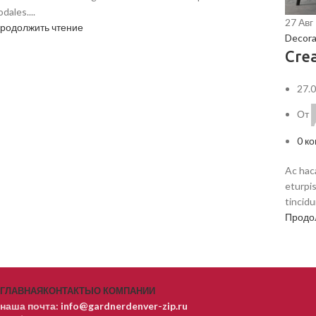
odales....
27
Авг
родолжить чтение
Decora
Crea
27.
От
0
ко
Ac hac
eturpis
tincidun
Продо
ГЛАВНАЯ
КОНТАКТЫ
О КОМПАНИИ
наша почта:
info@gardnerdenver-zip.ru