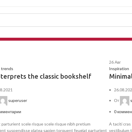
26
Авг
 trends
Inspiration
terprets the classic bookshelf
Minimal
08.2021
26.08.20
superuser
От
мментарии
0
коммен
 parturient scele risque scele risque nibh pretium
A taciti cra
ient suspendisse platea sapien torquent feugiat parturient
vestibulum t