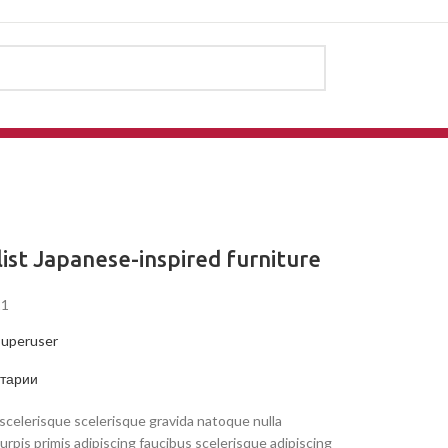
ist Japanese-inspired furniture
21
superuser
тарии
s scelerisque scelerisque gravida natoque nulla
urpis primis adipiscing faucibus scelerisque adipiscing