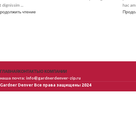
t dignissim ...
hac ame
родолжить чтение
Продо
ГЛАВНАЯ
КОНТАКТЫ
О КОМПАНИИ
наша почта:
info@gardnerdenver-zip.ru
Gardner Denver
Все права защищены
2024