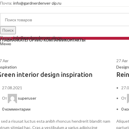
Почта:
info@gardnerdenver-zip.ru
Поиск
Почта:
info@gardnerdenver-zip.ru
ГЛАВНАЯ
КАТЕГОРИИ
О КОМПАНИИ
КОНТАКТЫ
Меню
7
Авг
27
Авг
nspiration
Design
Green interior design inspiration
Rein
27.08.2021
27.
От
superuser
От
0
комментарии
0
ко
 sed a risusat luctus esta anibh rhoncus hendrerit blandit nam
Aliquet
utrum sitmiad hac. Cras a vestibulum a varius adipiscing
partur