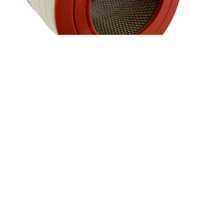
Воздушный фильтр Gardner Denver 172994
Фильтры
,
Воздушные фильтры для компрессоров
Заказать
Характеристики воздушного фильтра Gardner Denver (США)
172994 Степень фильтрации, микрон 8 Бренд Gardner Denver
(США) Артикул 172994 Фильтр Воздушный Страна
Подробнее
Quick view