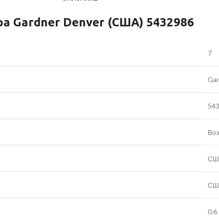
а Gardner Denver (США) 5432986
7
Gar
54
Во
СШ
СШ
0.6