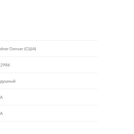
dner Denver (США)
32986
здушный
А
А