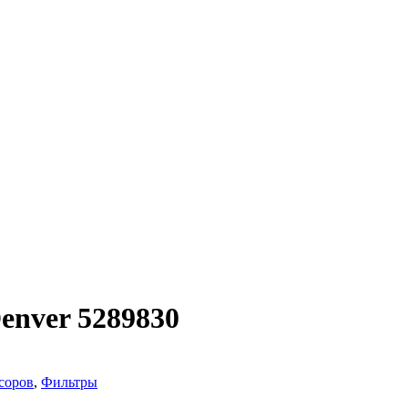
enver 5289830
соров
,
Фильтры