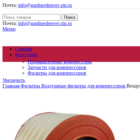
Почта:
info@gardnerdenver-zip.ru
Поиск
Почта:
info@gardnerdenver-zip.ru
Меню
Главная
Категории
Промышленные компрессоры
Запчасти для компрессоров
Фильтры для компрессоров
Увеличить
Главная
Фильтры
Воздушные фильтры для компрессоров
Возду
Осушители сжатого воздуха
Генераторы азота
Циклонные сепараторы
Магистральные фильтры
Компрессорное масло