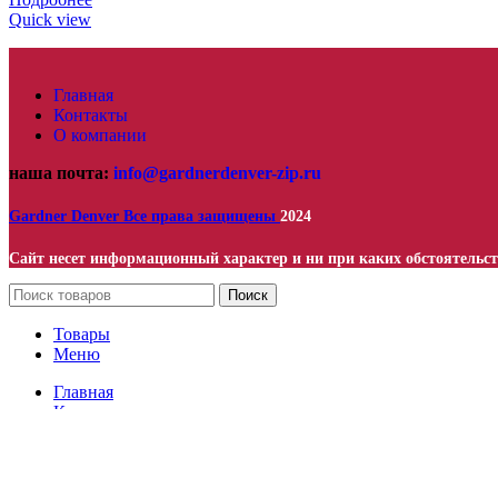
Quick view
Главная
Контакты
О компании
наша почта:
info@gardnerdenver-zip.ru
Gardner Denver
Все права защищены
2024
Сайт несет информационный характер и ни при каких обстоятельст
Поиск
Товары
Меню
Главная
Контакты
О компании
Промышленные компрессоры
Запчасти для компрессоров