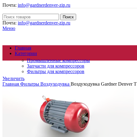
Почта:
info@gardnerdenver-zip.ru
Поиск
Почта:
info@gardnerdenver-zip.ru
Меню
Главная
Категории
Промышленные компрессоры
Запчасти для компрессоров
Фильтры для компрессоров
Увеличить
Главная
Фильтры
Воздуходувка
Воздуходувка Gardner Denver T
Осушители сжатого воздуха
Генераторы азота
Циклонные сепараторы
Магистральные фильтры
Компрессорное масло