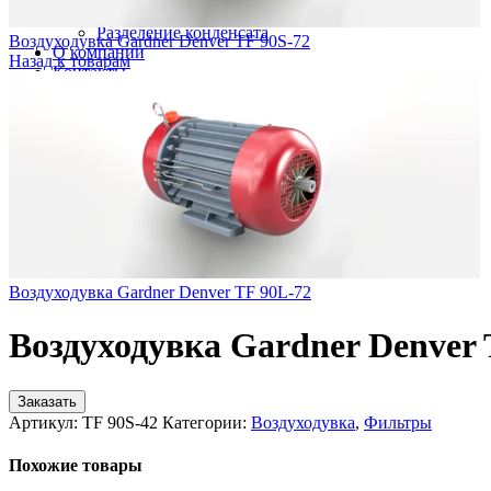
Гидравлические фильтры
Разделение конденсата
Воздуходувка Gardner Denver TF 90S-72
О компании
Назад к товарам
Контакты
Воздуходувка Gardner Denver TF 90L-72
Воздуходувка Gardner Denver 
Заказать
Артикул:
TF 90S-42
Категории:
Воздуходувка
,
Фильтры
Похожие товары