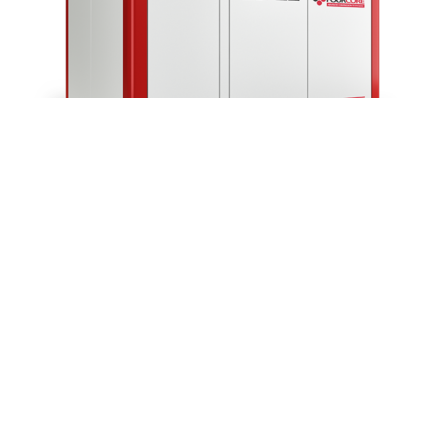
Винтовой компрессор Gardner Denver ESB 4
Промышленные компрессоры
Заказать
Характеристики винтового компрессора Gardner Denver
(США) Давление, бар 10 Производительность, л/мин 0.5
Бренд Gardner Denver (США) Мощность, кВт 4 Тип
Подробнее
Quick view