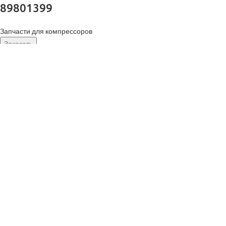
89801399
Запчасти для компрессоров
Заказать
Характеристики запчасти Gardner Denver (США) 89801399
Наименование запчасти Кнопка светло-зеленая 1 Бренд Gardner
Denver (США) Артикул 89801399