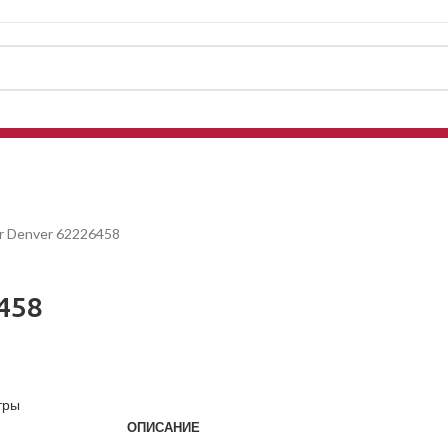
r Denver 62226458
458
тры
ОПИСАНИЕ