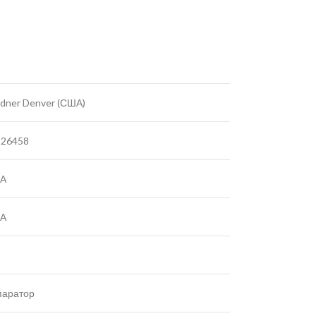
dner Denver (США)
226458
А
А
паратор