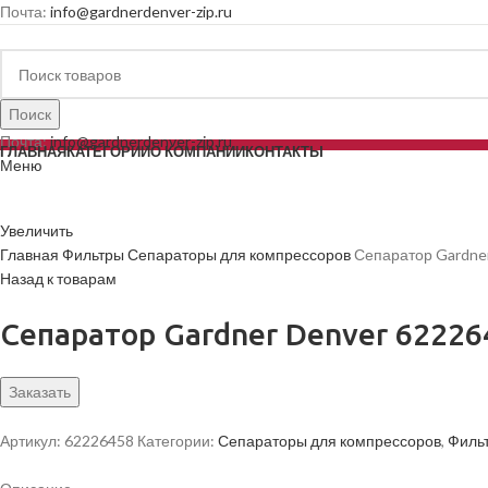
Почта:
info@gardnerdenver-zip.ru
Поиск
Почта:
info@gardnerdenver-zip.ru
ГЛАВНАЯ
КАТЕГОРИИ
О КОМПАНИИ
КОНТАКТЫ
Меню
Увеличить
Главная
Фильтры
Сепараторы для компрессоров
Сепаратор Gardne
Назад к товарам
Сепаратор Gardner Denver 62226
Заказать
Артикул:
62226458
Категории:
Сепараторы для компрессоров
,
Филь