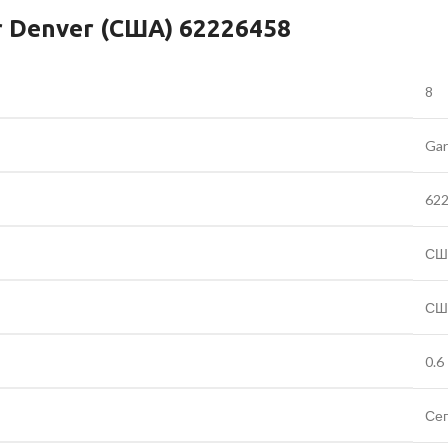
 Denver (США) 62226458
8
Gar
62
СШ
СШ
0.6
Се