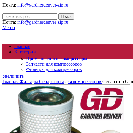
Почта:
info@gardnerdenver-zip.ru
Поиск
Почта:
info@gardnerdenver-zip.ru
Меню
Главная
Категории
Промышленные компрессоры
Запчасти для компрессоров
Фильтры для компрессоров
Увеличить
Главная
Фильтры
Сепараторы для компрессоров
Сепаратор Gar
Осушители сжатого воздуха
Генераторы азота
Циклонные сепараторы
Магистральные фильтры
Компрессорное масло