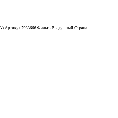
ША) Артикул 7933666 Фильтр Воздушный Страна
США) Артикул 89559659 Фильтр Воздушный Страна