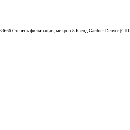
33666 Степень фильтрации, микрон 8 Бренд Gardner Denver (С
559659 Степень фильтрации, микрон 3 Бренд Gardner Denver (