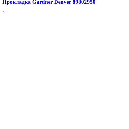
Прокладка Gardner Denver 89802950
Запчасти для компрессоров
Заказать
Характеристики запчасти Gardner Denver (США) 89802950
Наименование запчасти Прокладка Бренд Gardner Denver
(США) Артикул 89802950
Подробнее
Quick view