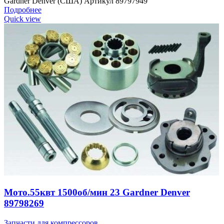
Gardner Denver (США) Артикул 89797949
Подробнее
Quick view
Мото.55квт 1500об/мин 23 Gardner Denver
89798269
Запчасти для компрессоров