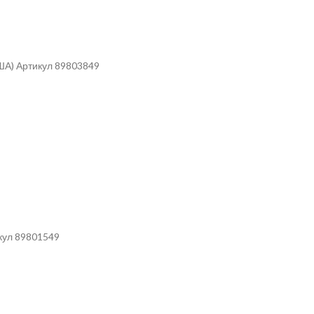
ША) Артикул 89803849
кул 89801549