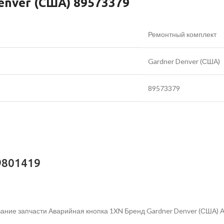
enver (США) 89573379
Ремонтный комплект
Gardner Denver (США)
89573379
9801419
ание запчасти Аварийная кнопка 1XN Бренд Gardner Denver (США) 