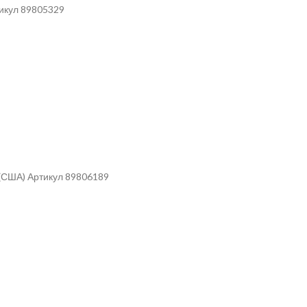
тикул 89805329
 (США) Артикул 89806189