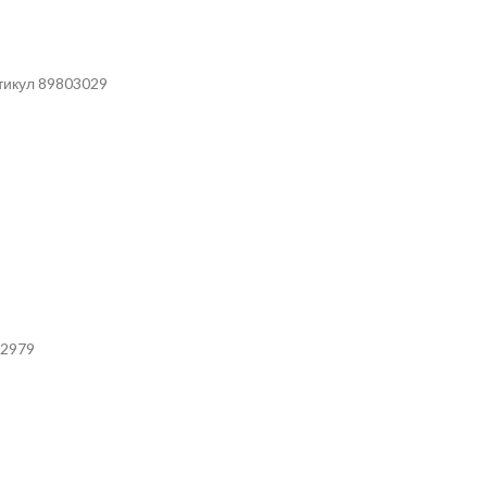
тикул 89803029
02979