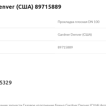
enver (США) 89715889
Прокладка плоская DN 100
Gardner Denver (США)
89715889
05329
ание запчасти Газовое уплотнение Бренд Gardner Denver (США) Ар