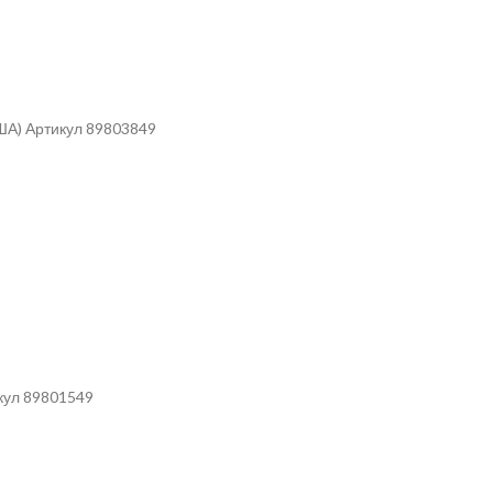
ША) Артикул 89803849
кул 89801549