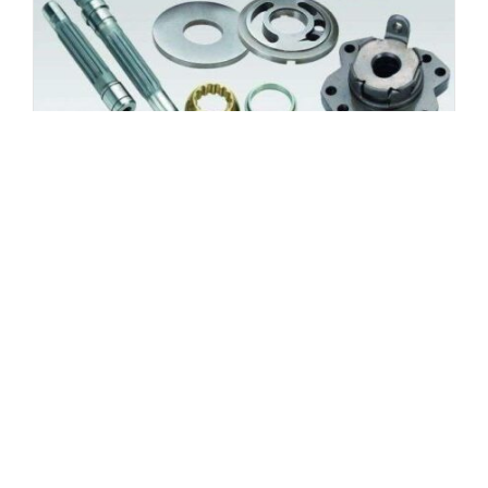
Кнопка светло-зеленая 2 Gardner Denver 89801269
Запчасти для компрессоров
Заказать
Характеристики запчасти Gardner Denver (США) 89801269
Наименование запчасти Кнопка светло-зеленая 2 Бренд
Gardner Denver (США) Артикул 89801269