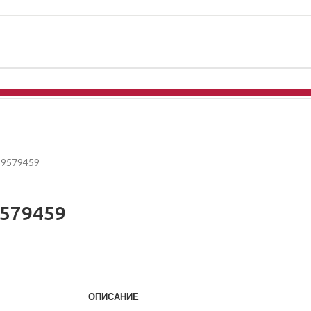
89579459
9579459
ОПИСАНИЕ