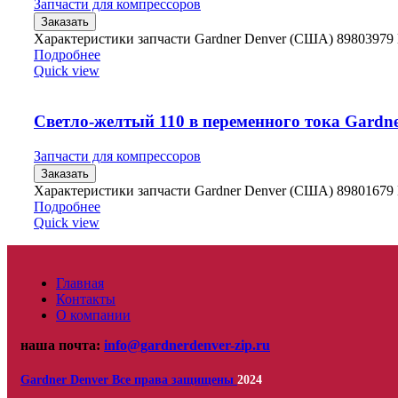
Запчасти для компрессоров
Заказать
Характеристики запчасти Gardner Denver (США) 8980397
Подробнее
Quick view
Светло-желтый 110 в переменного тока Gardne
Запчасти для компрессоров
Заказать
Характеристики запчасти Gardner Denver (США) 89801679
Подробнее
Quick view
Главная
Контакты
О компании
наша почта:
info@gardnerdenver-zip.ru
Gardner Denver
Все права защищены
2024