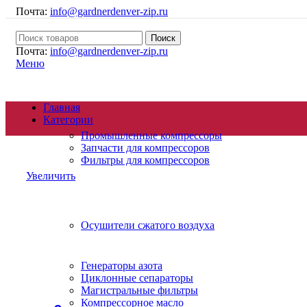
Почта:
info@gardnerdenver-zip.ru
Поиск
Почта:
info@gardnerdenver-zip.ru
Меню
Главная
Категории
Промышленные компрессоры
Запчасти для компрессоров
Фильтры для компрессоров
Увеличить
Осушители сжатого воздуха
Генераторы азота
Циклонные сепараторы
Магистральные фильтры
Компрессорное масло