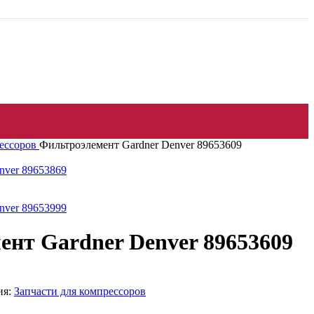
рессоров
Фильтроэлемент Gardner Denver 89653609
nver 89653869
nver 89653999
нт Gardner Denver 89653609
ия:
Запчасти для компрессоров