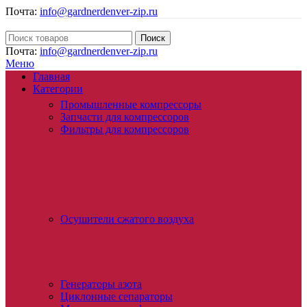
Почта:
info@gardnerdenver-zip.ru
Поиск
Почта:
info@gardnerdenver-zip.ru
Меню
Главная
Категории
Промышленные компрессоры
Запчасти для компрессоров
Фильтры для компрессоров
Осушители сжатого воздуха
Генераторы азота
Циклонные сепараторы