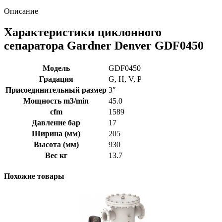
Описание
Характеристики циклонного
сепаратора Gardner Denver GDF0450
Модель
GDF0450
Градация
G, H, V, P
Присоединительный размер
3″
Мощность m3/min
45.0
cfm
1589
Давление бар
17
Ширина (мм)
205
Высота (мм)
930
Вес кг
13.7
Похожие товары