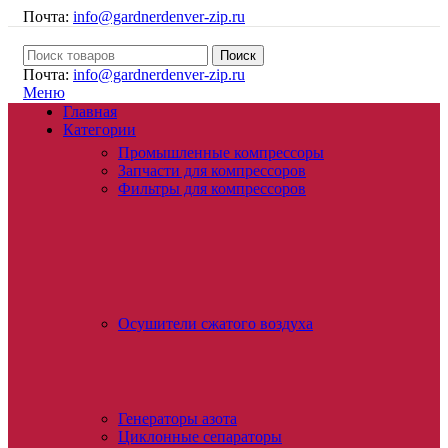
Почта:
info@gardnerdenver-zip.ru
Поиск
Почта:
info@gardnerdenver-zip.ru
Меню
Главная
Категории
Промышленные компрессоры
Запчасти для компрессоров
Фильтры для компрессоров
Осушители сжатого воздуха
Генераторы азота
Циклонные сепараторы